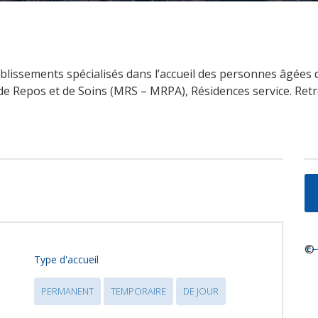
ablissements spécialisés dans l’accueil des personnes âgé
e Repos et de Soins (MRS – MRPA), Résidences service. Retro
+
©
−
Type d'accueil
PERMANENT
TEMPORAIRE
DE JOUR