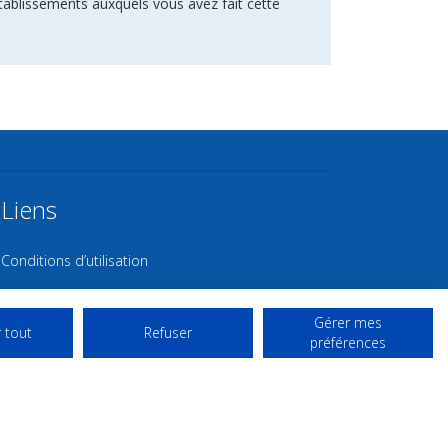
tablissements auxquels vous avez fait cette
Liens
Conditions d’utilisation
Contact NL
Gérer mes
Copyright
 tout
Refuser
préférences
Mentions Légales