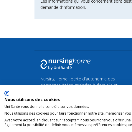
Les informations qui vous concernent sont dest
demande d'information.
Nursing Home : perte d'autonomie des
personnes âgées, maintien à domicile et
maison de Repos et de Soins.
Nous utilisons des cookies
Retrouvez toutes les actualités de la Silver
Uni Santé vous donne le contrôle sur vos données.
économie et du bien-vieillir sur
Silvereco.fr
Nous utilisons des cookies pour faire fonctionner notre site, mémoriser vos p
Avec votre accord, en cliquant sur "accepter" nous pourrons vous offrir une
également la possibilité de définir vous-mêmes vos préférences cookies par