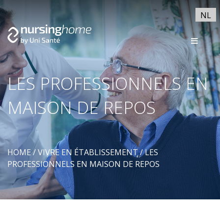
NL
LES PROFESSIONNELS EN
MAISON DE REPOS
HOME
/
VIVRE EN ÉTABLISSEMENT
/
LES
PROFESSIONNELS EN MAISON DE REPOS