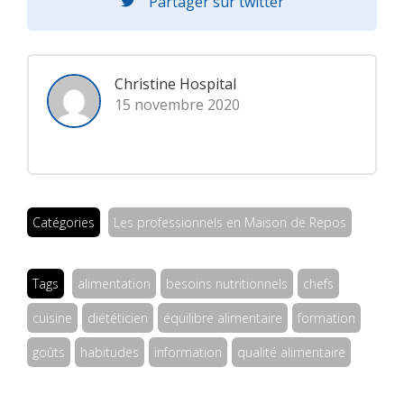
Partager sur twitter
Christine Hospital
15 novembre 2020
Catégories
Les professionnels en Maison de Repos
Tags
alimentation
besoins nutritionnels
chefs
cuisine
diététicien
équilibre alimentaire
formation
goûts
habitudes
information
qualité alimentaire