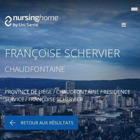
FRANÇOISE SCHERVIER
CHAUDFONTAINE
PROVINCE DE LIÈGE
/
CHAUDFONTAINE
/
RESIDENCE
SERVICE
/ FRANÇOISE SCHERVIER
RETOUR AUX RÉSULTATS