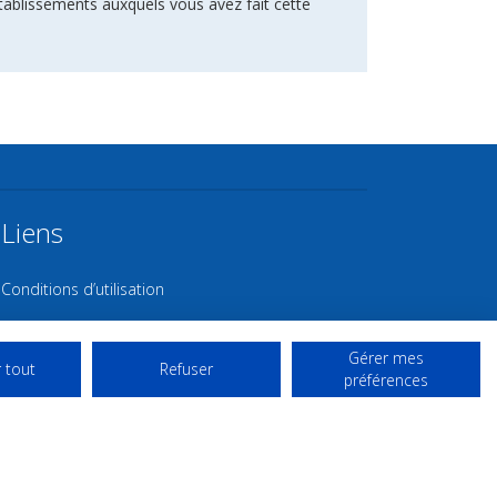
tablissements auxquels vous avez fait cette
Liens
Conditions d’utilisation
Contact NL
Gérer mes
Copyright
 tout
Refuser
préférences
Mentions Légales