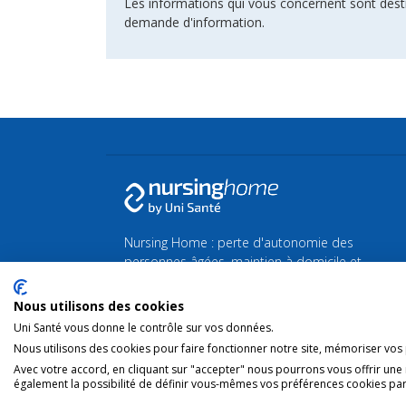
Les informations qui vous concernent sont dest
demande d'information.
Nursing Home : perte d'autonomie des
personnes âgées, maintien à domicile et
maison de Repos et de Soins.
Nous utilisons des cookies
Retrouvez toutes les actualités de la Silver
Uni Santé vous donne le contrôle sur vos données.
économie et du bien-vieillir sur
Silvereco.fr
Nous utilisons des cookies pour faire fonctionner notre site, mémoriser vos p
Avec votre accord, en cliquant sur "accepter" nous pourrons vous offrir une
également la possibilité de définir vous-mêmes vos préférences cookies par