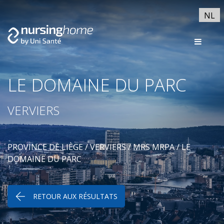
NL
LE DOMAINE DU PARC
VERVIERS
PROVINCE DE LIÈGE
/
VERVIERS
/
MRS MRPA
/ LE
DOMAINE DU PARC
RETOUR AUX RÉSULTATS