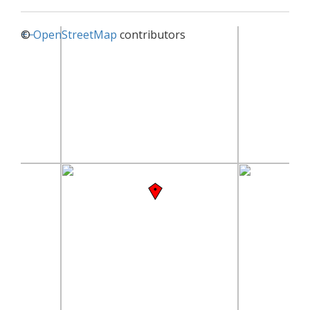
+
©
−
OpenStreetMap
contributors