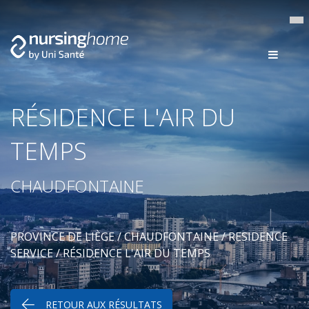
RÉSIDENCE L'AIR DU
TEMPS
CHAUDFONTAINE
PROVINCE DE LIÈGE
/
CHAUDFONTAINE
/
RESIDENCE
SERVICE
/ RÉSIDENCE L'AIR DU TEMPS
RETOUR AUX RÉSULTATS