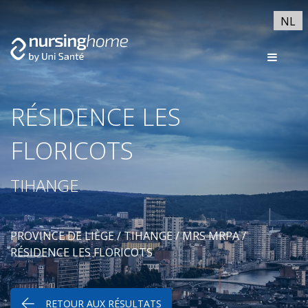
NL
RÉSIDENCE LES
FLORICOTS
TIHANGE
PROVINCE DE LIÈGE
/
TIHANGE
/
MRS MRPA
/
RÉSIDENCE LES FLORICOTS
RETOUR AUX RÉSULTATS