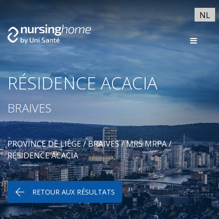
NL
RÉSIDENCE ACACIA
BRAIVES
PROVINCE DE LIÈGE
/
BRAIVES
/
MRS MRPA
/
RÉSIDENCE ACACIA
RETOUR AUX RÉSULTATS