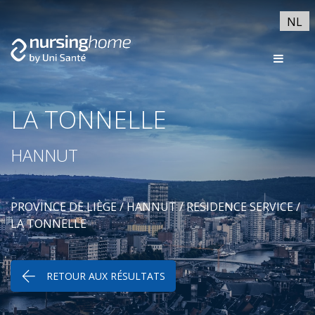
NL
LA TONNELLE
HANNUT
PROVINCE DE LIÈGE
/
HANNUT
/
RESIDENCE SERVICE
/
LA TONNELLE
RETOUR AUX RÉSULTATS