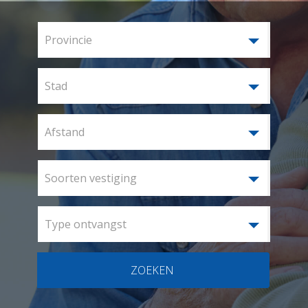
Provincie
Stad
Afstand
Soorten vestiging
Type ontvangst
ZOEKEN