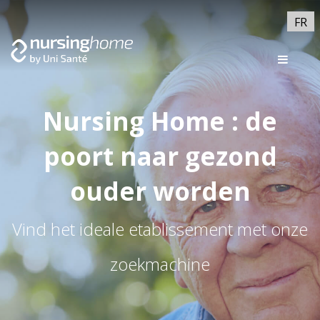
FR
Nursing Home : de
poort naar gezond
ouder worden
Vind het ideale etablissement met onze
zoekmachine