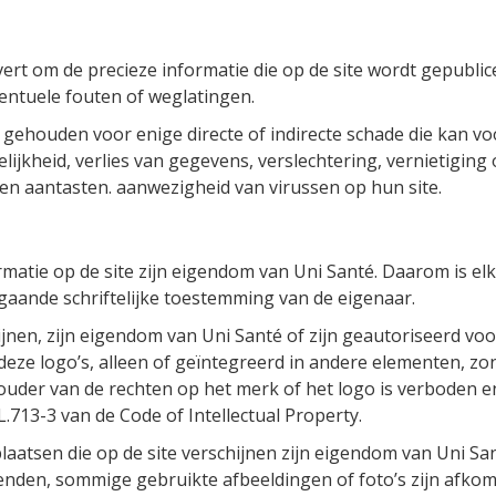
n
rt om de precieze informatie die op de site wordt gepublicee
ntuele fouten of weglatingen.
gehouden voor enige directe of indirecte schade die kan voor
ijkheid, verlies van gegevens, verslechtering, vernietiging
n aantasten. aanwezigheid van virussen op hun site.
atie op de site zijn eigendom van Uni Santé. Daarom is elke
aande schriftelijke toestemming van de eigenaar.
jnen, zijn eigendom van Uni Santé of zijn geautoriseerd voor
deze logo’s, alleen of geïntegreerd in andere elementen, zo
uder van de rechten op het merk of het logo is verboden e
L.713-3 van de Code of Intellectual Property.
laatsen die op de site verschijnen zijn eigendom van Uni Sa
den, sommige gebruikte afbeeldingen of foto’s zijn afkoms