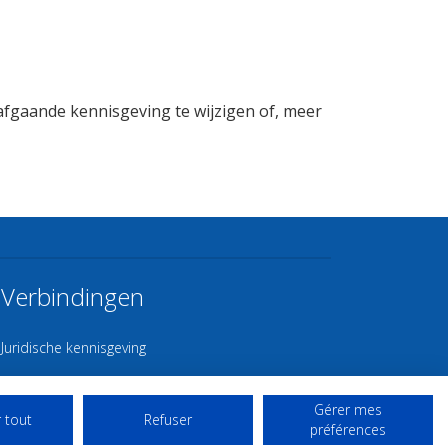
fgaande kennisgeving te wijzigen of, meer
Verbindingen
Juridische kennisgeving
Contact
Gérer mes
Gebruiksvoorwaarden
 tout
Refuser
préférences