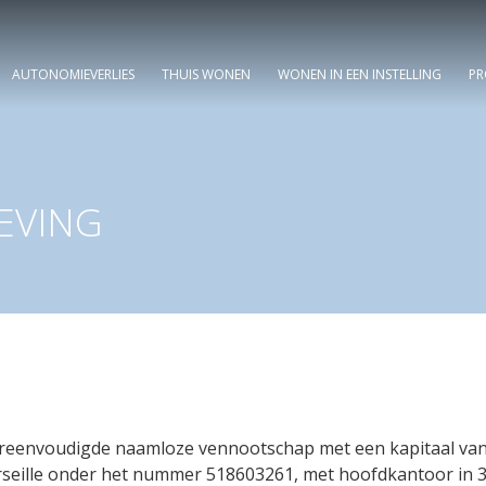
AUTONOMIEVERLIES
THUIS WONEN
WONEN IN EEN INSTELLING
PR
EVING
ereenvoudigde naamloze vennootschap met een kapitaal van 
seille onder het nummer 518603261, met hoofdkantoor in 34