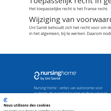
Toepasselijk recht in g
Het toepasselijke recht is het Franse recht.
Wijziging van voorwaa
Uni Santé behoudt zich het recht voor om d
in het algemeen, bij te werken. Daarom nodi
Nursing Home : verlies van autonomie voor
ouderen, thuisondersteuning en thuis van rust
of zorg.
Nous utilisons des cookies
Vind al het nieuws over de zilveren economie en