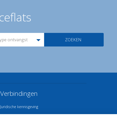
ceflats
ype ontvangst
ZOEKEN
Verbindingen
Juridische kennisgeving
Contact