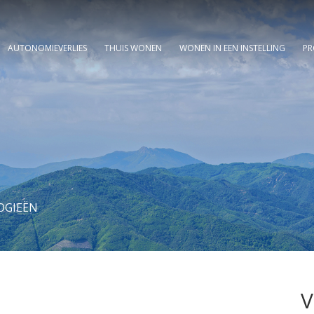
AUTONOMIEVERLIES
THUIS WONEN
WONEN IN EEN INSTELLING
PR
OGIEËN
V