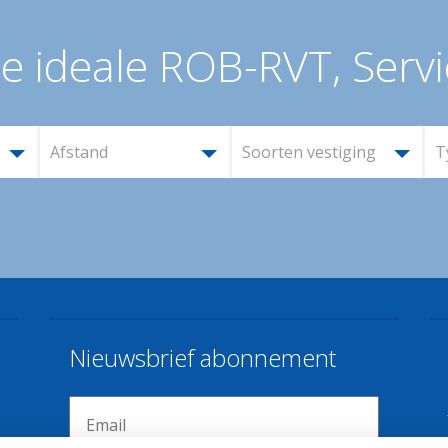
e ideale ROB-RVT, Servi
Afstand
Soorten vestiging
T
Nieuwsbrief abonnement