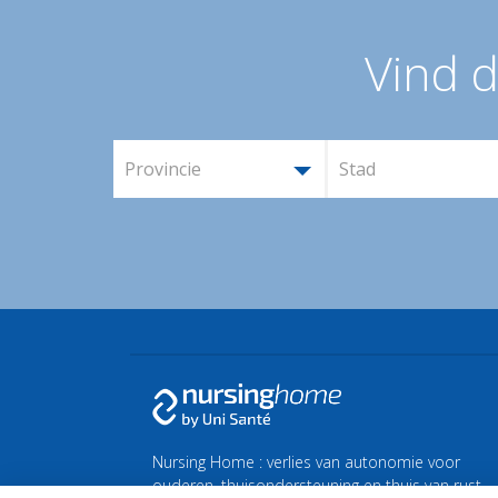
Vind d
Provincie
Stad
Nursing Home : verlies van autonomie voor
ouderen, thuisondersteuning en thuis van rust