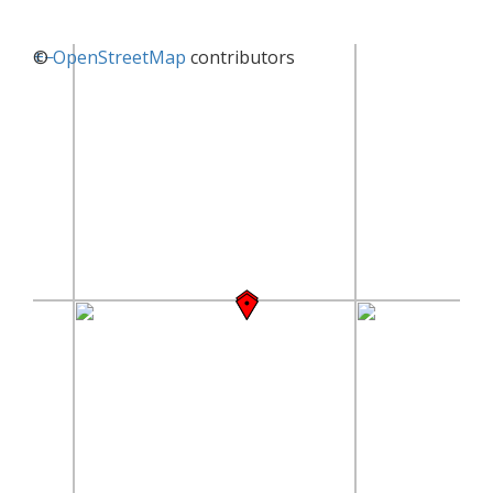
+
©
−
OpenStreetMap
contributors