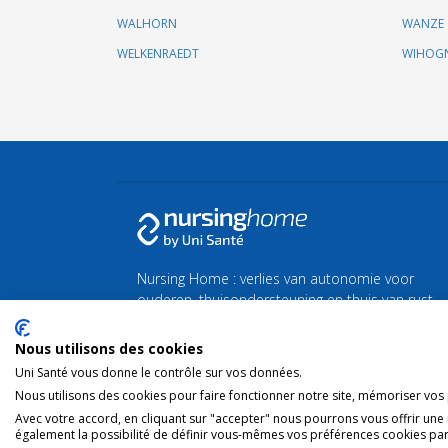
WALHORN
WANZE
WELKENRAEDT
WIHOG
Nursing Home : verlies van autonomie voor
ouderen, thuisondersteuning en thuis van rust
of zorg.
Nous utilisons des cookies
Vind al het nieuws over de zilveren economie en
Uni Santé vous donne le contrôle sur vos données.
de vergrijzing
Silvereco.fr
Nous utilisons des cookies pour faire fonctionner notre site, mémoriser vos p
Avec votre accord, en cliquant sur "accepter" nous pourrons vous offrir une
également la possibilité de définir vous-mêmes vos préférences cookies par