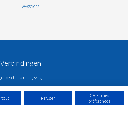
WASSEIGES
Verbindingen
Juridische kennisgeving
Contact
Gérer mes
Gebruiksvoorwaarden
 tout
Refuser
préférences