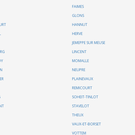
FAIMES
GLONS
URT
HANNUT
L
HERVE
JEMEPPE SUR MEUSE
URG
LINCENT
DY
MOMALLE
IN
NEUPRE
ER
PLAINEVAUX
REMICOURT
G
SOHEIT-TINLOT
NT
STAVELOT
THEUX
VAUX-ET-BORSET
VOTTEM