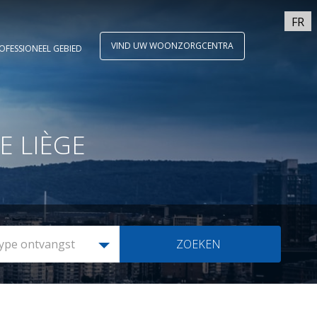
FR
VIND UW WOONZORGCENTRA
OFESSIONEEL GEBIED
E LIÈGE
ype ontvangst
ZOEKEN