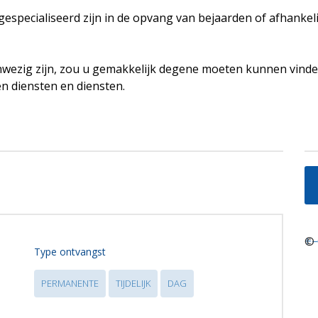
e gespecialiseerd zijn in de opvang van bejaarden of afhankel
wezig zijn, zou u gemakkelijk degene moeten kunnen vinde
en diensten en diensten.
+
©
−
Type ontvangst
PERMANENTE
TIJDELIJK
DAG