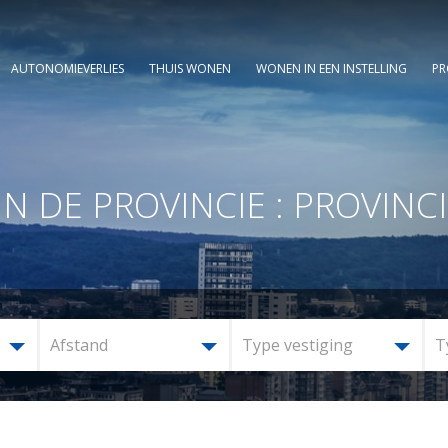
AUTONOMIEVERLIES
THUIS WONEN
WONEN IN EEN INSTELLING
PR
DE PROVINCIE : PROVINCI
Afstand
Type vestiging
T