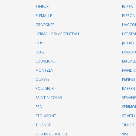
ESNEUX
EUPEN
FLEMALLE
FLERON
GRIVEGNEE
HACCO
HERMALLE S/ ARGENTEAU
HERSTA
HUY
JALHAY
LIEGE
LIMBO
LOUVEIGNE
MALME
MONTZEN
NANDR
OUPEYE
PEPINST
POULSEUR
RAEREN
SAINT-NICOLAS
SERAIN
SPA
SPRIMO
STOUMONT
ST VITH
TIHANGE
TINLOT
VILLERS LE BOUILLET
VISE