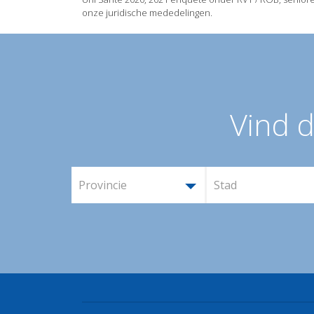
onze juridische mededelingen.
Vind d
Provincie
Stad