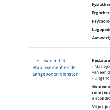
Fysiothe
Ergother
Psycholo
Logopedi
Aanwezig
Het leven in het
Restaura
- Maaltij
etablissement en de
van een di
aangeboden diensten
- Uitgeno
Gemeens
ruimtes
aircondit
Vrijetijd