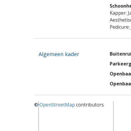
Schoonhe
Kapper: J
Aesthetisc
Pedicure: 
Algemeen kader
Buitenru
Parkeerg
Openbaar
Openbaar
+
©
−
OpenStreetMap
contributors