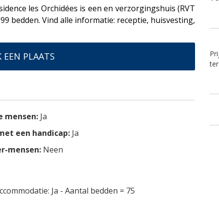
sidence les Orchidées is een en verzorgingshuis (RVT
9 bedden. Vind alle informatie: receptie, huisvesting,
Pr
 EEN PLAATS
ter
e mensen:
Ja
et een handicap:
Ja
er-mensen:
Neen
accommodatie: Ja - Aantal bedden = 75