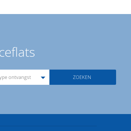
ceflats
ype ontvangst
ZOEKEN