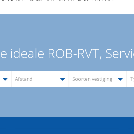
e ideale ROB-RVT, Servi
Afstand
Soorten vestiging
T