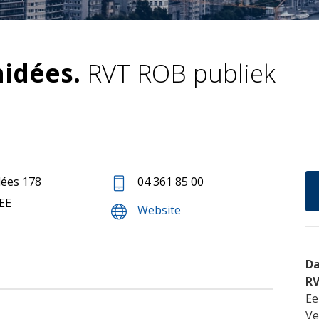
hidées.
RVT ROB publiek
dées 178
04 361 85 00
EE
Website
Da
R
Ee
Ve