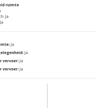
id ruimte
a
h: Ja
Ja
imte:
Ja
elegenheid:
Ja
 vervoer:
Ja
 vervoer:
Ja