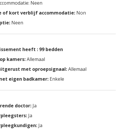
 accommodatie: Neen
ke of kort verblijf accommodatie:
Non
ptie:
Neen
lissement heeft : 99 bedden
 op kamers:
Allemaal
itgerust met oproepsignaal:
Allemaal
met eigen badkamer:
Enkele
rende doctor:
Ja
pleegsters:
Ja
rpleegkundigen:
Ja