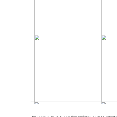
Uni Santé 2020, 2021 enquête onder RVT / ROB, seniorenre