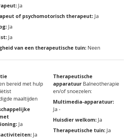
rapeut:
Ja
apeut of psychomotorisch therapeut:
Ja
og:
Ja
st:
Ja
heid van een therapeutische tuin:
Neen
tie
Therapeutische
den bereid met hulp
apparatuur
Balneotherapie
ëtist
en/of snoezelen:
digde maaltijden
Multimedia-apparatuur:
chappelijke
Ja -
 met
Huisdier welkom:
Ja
ioning:
Ja
Therapeutische tuin:
Ja
sactiviteiten:
Ja