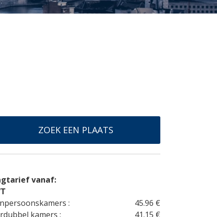
ZOEK EEN PLAATS
gtarief vanaf:
VT
npersoonskamers :
45.96 €
rdubbel kamers :
41.15 €