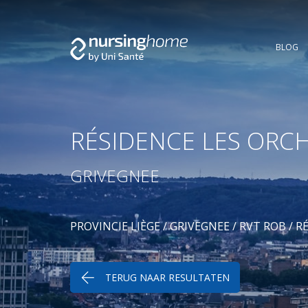
BLOG
RÉSIDENCE LES ORC
GRIVEGNEE
PROVINCIE LIÈGE
/
GRIVEGNEE
/
RVT ROB
/ R
TERUG NAAR RESULTATEN