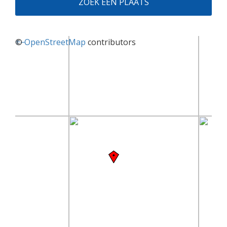
ZOEK EEN PLAATS
+
©
−
OpenStreetMap
contributors