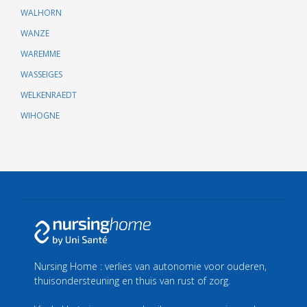
WALHORN
WANZE
WAREMME
WASSEIGES
WELKENRAEDT
WIHOGNE
Nursing Home : verlies van autonomie voor ouderen,
thuisondersteuning en thuis van rust of zorg.