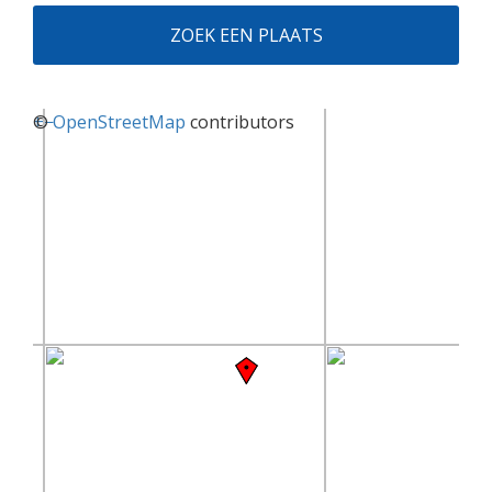
ZOEK EEN PLAATS
+
©
−
OpenStreetMap
contributors