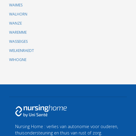
WAIMES
WALHORN
WANZE
WAREMME
WASSEIGES
WELKENRAEDT
WIHOGNE
Nursing Home : verlies van autonomie voor ouderen,
thuisondersteuning en thuis van rust of zorg.