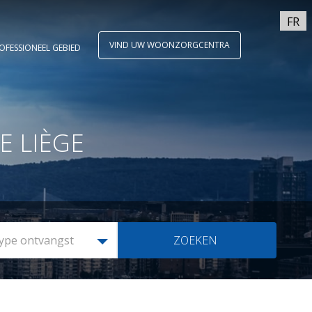
FR
VIND UW WOONZORGCENTRA
OFESSIONEEL GEBIED
E LIÈGE
ype ontvangst
ZOEKEN