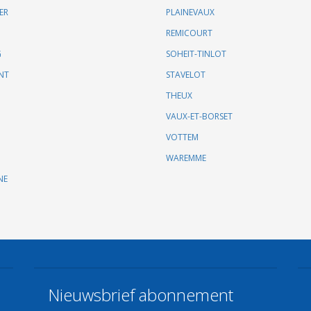
ER
PLAINEVAUX
REMICOURT
G
SOHEIT-TINLOT
NT
STAVELOT
THEUX
VAUX-ET-BORSET
VOTTEM
WAREMME
NE
Nieuwsbrief abonnement