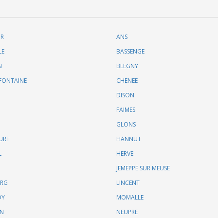
UR
ANS
LE
BASSENGE
N
BLEGNY
FONTAINE
CHENEE
DISON
FAIMES
GLONS
URT
HANNUT
L
HERVE
JEMEPPE SUR MEUSE
URG
LINCENT
DY
MOMALLE
IN
NEUPRE