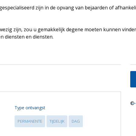
e gespecialiseerd zijn in de opvang van bejaarden of afhanke
ezig zijn, zou u gemakkelijk degene moeten kunnen vinden
en diensten en diensten.
+
©
−
Type ontvangst
PERMANENTE
TIJDELIJK
DAG