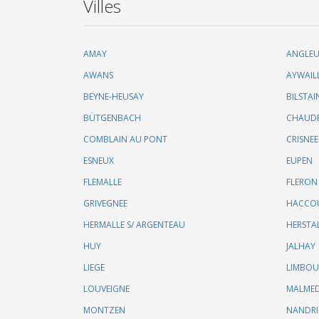
Villes
AMAY
ANGLE
AWANS
AYWAIL
BEYNE-HEUSAY
BILSTAI
BÜTGENBACH
CHAUD
COMBLAIN AU PONT
CRISNEE
ESNEUX
EUPEN
FLEMALLE
FLERON
GRIVEGNEE
HACCO
HERMALLE S/ ARGENTEAU
HERSTA
HUY
JALHAY
LIEGE
LIMBO
LOUVEIGNE
MALME
MONTZEN
NANDR