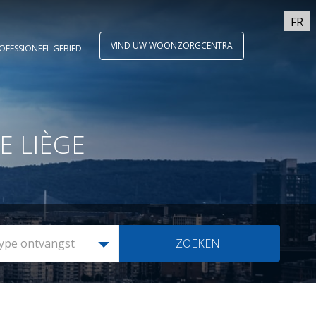
FR
VIND UW WOONZORGCENTRA
OFESSIONEEL GEBIED
E LIÈGE
ype ontvangst
ZOEKEN