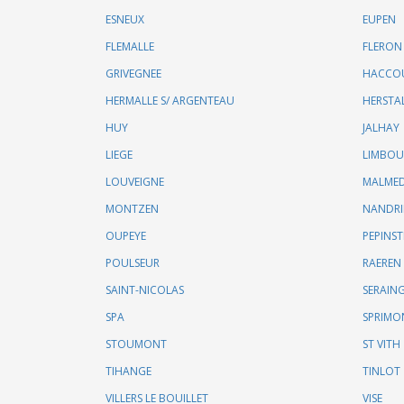
ESNEUX
EUPEN
FLEMALLE
FLERON
GRIVEGNEE
HACCO
HERMALLE S/ ARGENTEAU
HERSTA
HUY
JALHAY
LIEGE
LIMBO
LOUVEIGNE
MALME
MONTZEN
NANDR
OUPEYE
PEPINST
POULSEUR
RAEREN
SAINT-NICOLAS
SERAIN
SPA
SPRIMO
STOUMONT
ST VITH
TIHANGE
TINLOT
VILLERS LE BOUILLET
VISE