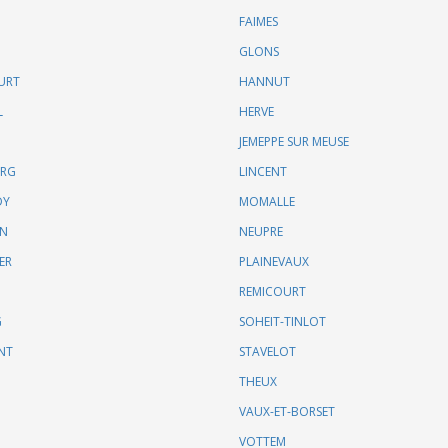
FAIMES
GLONS
URT
HANNUT
L
HERVE
JEMEPPE SUR MEUSE
URG
LINCENT
DY
MOMALLE
IN
NEUPRE
ER
PLAINEVAUX
REMICOURT
G
SOHEIT-TINLOT
NT
STAVELOT
THEUX
VAUX-ET-BORSET
VOTTEM