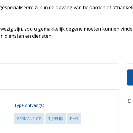
e gespecialiseerd zijn in de opvang van bejaarden of afhankel
ezig zijn, zou u gemakkelijk degene moeten kunnen vinden
en diensten en diensten.
+
©
−
Type ontvangst
PERMANENTE
TIJDELIJK
DAG