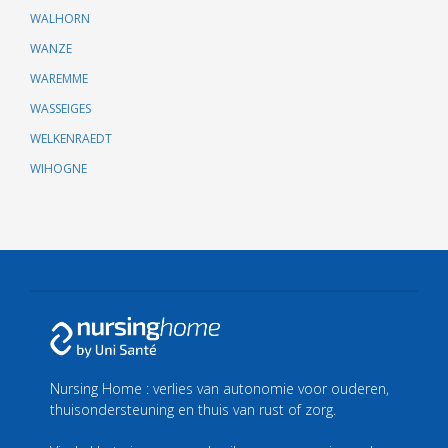
WALHORN
WANZE
WAREMME
WASSEIGES
WELKENRAEDT
WIHOGNE
Nursing Home : verlies van autonomie voor ouderen,
thuisondersteuning en thuis van rust of zorg.