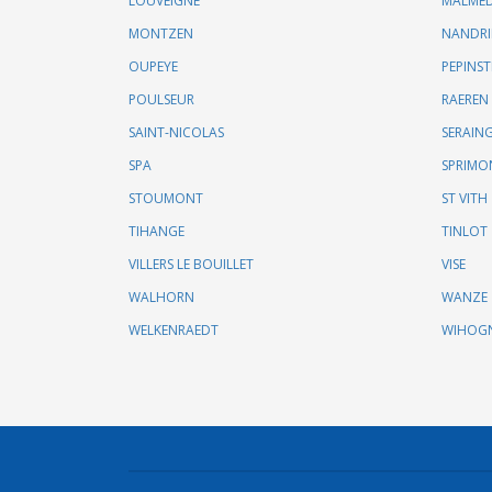
LOUVEIGNE
MALME
MONTZEN
NANDR
OUPEYE
PEPINST
POULSEUR
RAEREN
SAINT-NICOLAS
SERAIN
SPA
SPRIMO
STOUMONT
ST VITH
TIHANGE
TINLOT
VILLERS LE BOUILLET
VISE
WALHORN
WANZE
WELKENRAEDT
WIHOG