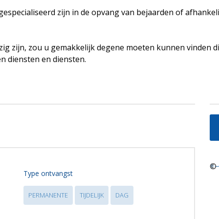
e gespecialiseerd zijn in de opvang van bejaarden of afhanke
ig zijn, zou u gemakkelijk degene moeten kunnen vinden di
en diensten en diensten.
+
©
−
Type ontvangst
PERMANENTE
TIJDELIJK
DAG