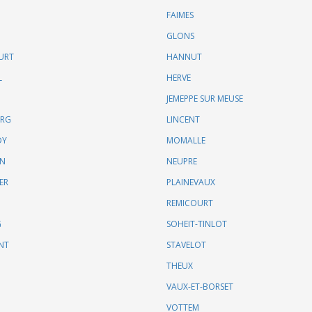
FAIMES
GLONS
URT
HANNUT
L
HERVE
JEMEPPE SUR MEUSE
URG
LINCENT
DY
MOMALLE
IN
NEUPRE
ER
PLAINEVAUX
REMICOURT
G
SOHEIT-TINLOT
NT
STAVELOT
THEUX
VAUX-ET-BORSET
VOTTEM