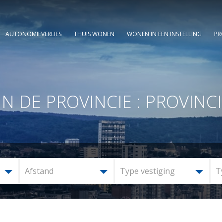
AUTONOMIEVERLIES
THUIS WONEN
WONEN IN EEN INSTELLING
PR
DE PROVINCIE : PROVINCI
Afstand
Type vestiging
T