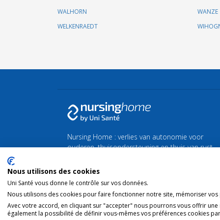
WALHORN
WANZE
WELKENRAEDT
WIHOG
Nursing Home : verlies van autonomie voor
ouderen, thuisondersteuning en thuis van rust
of zorg.
Nous utilisons des cookies
Vind al het nieuws over de zilveren economie en
Uni Santé vous donne le contrôle sur vos données.
de vergrijzing
Silvereco.fr
Nous utilisons des cookies pour faire fonctionner notre site, mémoriser vos p
Avec votre accord, en cliquant sur "accepter" nous pourrons vous offrir une
également la possibilité de définir vous-mêmes vos préférences cookies par