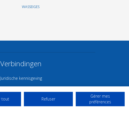
WASSEIGES
Verbindingen
Juridische kennisgeving
Contact
Gérer mes
Gebruiksvoorwaarden
 tout
Refuser
préférences