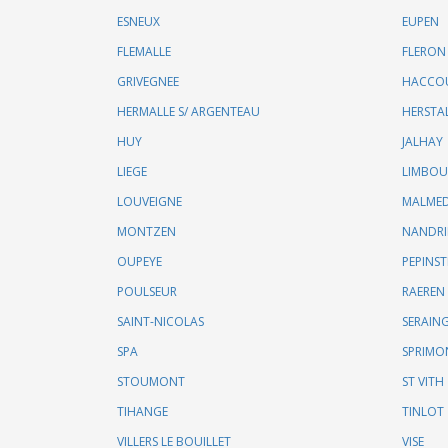
ESNEUX
EUPEN
FLEMALLE
FLERON
GRIVEGNEE
HACCO
HERMALLE S/ ARGENTEAU
HERSTA
HUY
JALHAY
LIEGE
LIMBO
LOUVEIGNE
MALME
MONTZEN
NANDR
OUPEYE
PEPINST
POULSEUR
RAEREN
SAINT-NICOLAS
SERAIN
SPA
SPRIMO
STOUMONT
ST VITH
TIHANGE
TINLOT
VILLERS LE BOUILLET
VISE