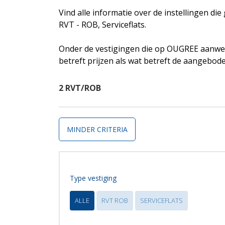
Vind alle informatie over de instellingen di
RVT - ROB, Serviceflats.
Onder de vestigingen die op OUGREE aanwez
betreft prijzen als wat betreft de aangebod
2 RVT/ROB
MINDER CRITERIA
Type vestiging
ALLE
RVT ROB
SERVICEFLATS