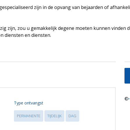
e gespecialiseerd zijn in de opvang van bejaarden of afhanke
ig zijn, zou u gemakkelijk degene moeten kunnen vinden d
en diensten en diensten.
+
©
−
Type ontvangst
PERMANENTE
TIJDELIJK
DAG