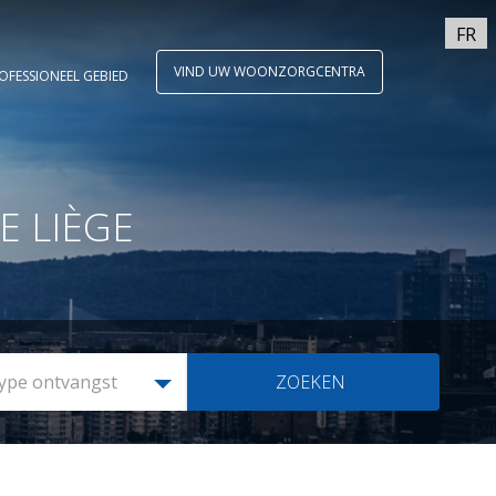
FR
VIND UW WOONZORGCENTRA
OFESSIONEEL GEBIED
E LIÈGE
ype ontvangst
ZOEKEN