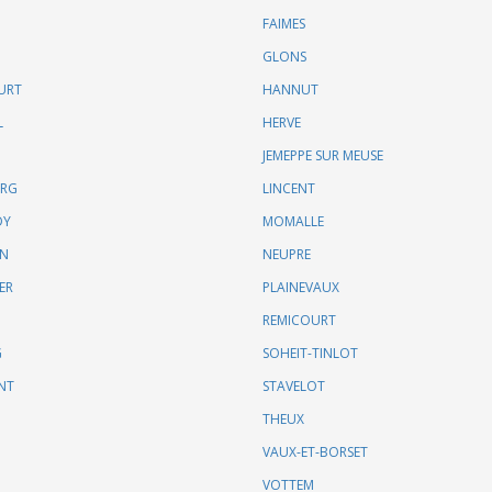
FAIMES
GLONS
URT
HANNUT
L
HERVE
JEMEPPE SUR MEUSE
URG
LINCENT
DY
MOMALLE
IN
NEUPRE
ER
PLAINEVAUX
REMICOURT
G
SOHEIT-TINLOT
NT
STAVELOT
THEUX
VAUX-ET-BORSET
VOTTEM