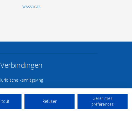
WASSEIGES
Verbindingen
Juridische kennisgeving
Contact
Gérer mes
Gebruiksvoorwaarden
 tout
Refuser
préférences