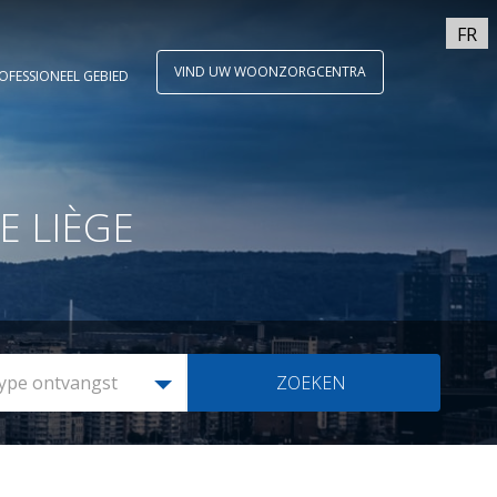
FR
VIND UW WOONZORGCENTRA
OFESSIONEEL GEBIED
E LIÈGE
ype ontvangst
ZOEKEN