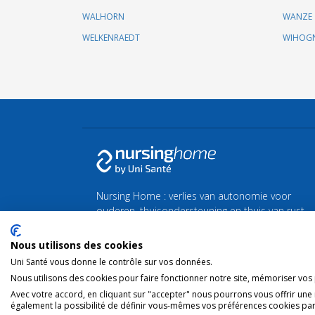
WALHORN
WANZE
WELKENRAEDT
WIHOG
Nursing Home : verlies van autonomie voor
ouderen, thuisondersteuning en thuis van rust
of zorg.
Nous utilisons des cookies
Vind al het nieuws over de zilveren economie en
Uni Santé vous donne le contrôle sur vos données.
de vergrijzing
Silvereco.fr
Nous utilisons des cookies pour faire fonctionner notre site, mémoriser vos p
Avec votre accord, en cliquant sur "accepter" nous pourrons vous offrir une
également la possibilité de définir vous-mêmes vos préférences cookies par