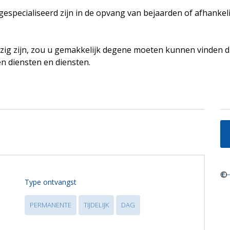
e gespecialiseerd zijn in de opvang van bejaarden of afhanke
ig zijn, zou u gemakkelijk degene moeten kunnen vinden d
en diensten en diensten.
+
©
−
Type ontvangst
PERMANENTE
TIJDELIJK
DAG