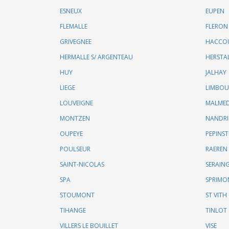
ESNEUX
EUPEN
FLEMALLE
FLERON
GRIVEGNEE
HACCO
HERMALLE S/ ARGENTEAU
HERSTA
HUY
JALHAY
LIEGE
LIMBO
LOUVEIGNE
MALME
MONTZEN
NANDR
OUPEYE
PEPINST
POULSEUR
RAEREN
SAINT-NICOLAS
SERAIN
SPA
SPRIMO
STOUMONT
ST VITH
TIHANGE
TINLOT
VILLERS LE BOUILLET
VISE