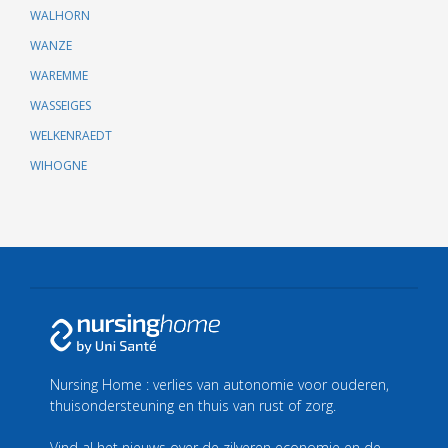
WALHORN
WANZE
WAREMME
WASSEIGES
WELKENRAEDT
WIHOGNE
Nursing Home : verlies van autonomie voor ouderen,
thuisondersteuning en thuis van rust of zorg.
Vind al het nieuws over de zilveren economie en de