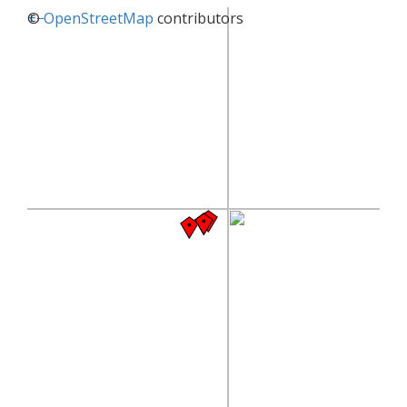
+
©
−
OpenStreetMap
contributors