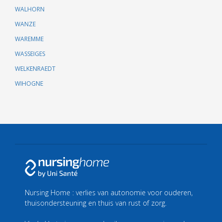
WALHORN
WANZE
WAREMME
WASSEIGES
WELKENRAEDT
WIHOGNE
Nursing Home : verlies van autonomie voor ouderen,
thuisondersteuning en thuis van rust of zorg.