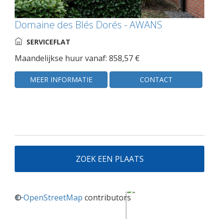
Domaine des Blés Dorés - AWANS
SERVICEFLAT
Maandelijkse huur vanaf: 858,57 €
MEER INFORMATIE
CONTACT
ZOEK EEN PLAATS
+
©
−
OpenStreetMap
contributors