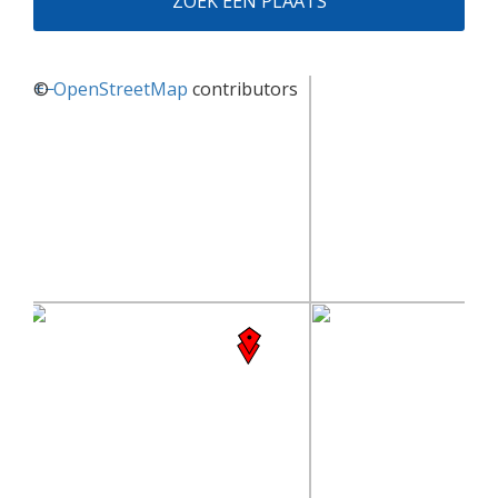
ZOEK EEN PLAATS
+
©
−
OpenStreetMap
contributors