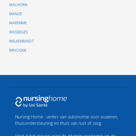
WALHORN
WANZE
WAREMME
WASSEIGES
WELKENRAEDT
WIHOGNE
Nursing Home : verlies van autonomie voor ouderen,
thuisondersteuning en thuis van rust of zorg.
Vind al het nieuws over de zilveren economie en de