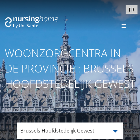
FR
WOONZORGCENTRA IN
DE PROVINCIE : BRUSSELS
HOOFDSTEDELIJK GEWEST
Brussels Hoofdstedelijk Gewest