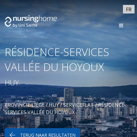
FR
RÉSIDENCE-SERVICES
VALLÉE DU HOYOUX
HUY
PROVINCIE LIÈGE
/
HUY
/
SERVICEFLAT
/ RÉSIDENCE-
SERVICES VALLÉE DU HOYOUX
TERUG NAAR RESULTATEN