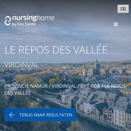
FR
LE REPOS DES VALLÉE
VIROINVAL
PROVINCIE NAMUR
/
VIROINVAL
/
RVT ROB
/ LE REPOS
DES VALLÉE
TERUG NAAR RESULTATEN