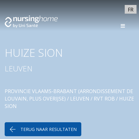
FR
HUIZE SION
LEUVEN
PROVINCIE VLAAMS-BRABANT (ARRONDISSEMENT DE
LOUVAIN, PLUS OVERIJSE)
/
LEUVEN
/
RVT ROB
/ HUIZE
SION
TERUG NAAR RESULTATEN