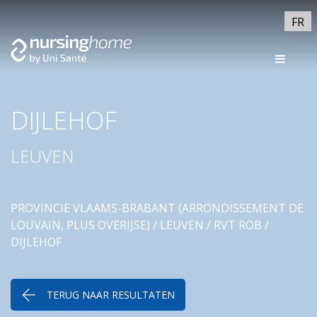
FR
DIJLEHOF
LEUVEN
PROVINCIE VLAAMS-BRABANT (ARRONDISSEMENT DE
LOUVAIN, PLUS OVERIJSE)
/
LEUVEN
/
RVT ROB
/
DIJLEHOF
TERUG NAAR RESULTATEN