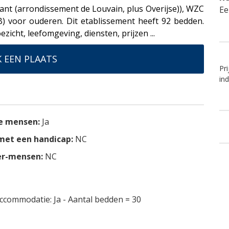
nt (arrondissement de Louvain, plus Overijse)), WZC
Ee
) voor ouderen. Dit etablissement heeft 92 bedden.
oezicht, leefomgeving, diensten, prijzen ...
 EEN PLAATS
Pri
in
e mensen:
Ja
et een handicap:
NC
er-mensen:
NC
accommodatie: Ja - Aantal bedden = 30