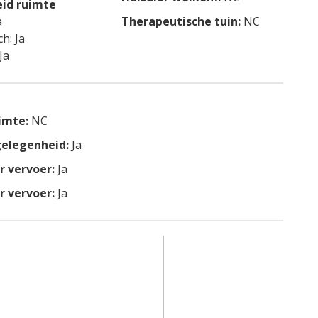
id ruimte
a
Therapeutische tuin:
NC
h: Ja
Ja
imte:
NC
elegenheid:
Ja
 vervoer:
Ja
 vervoer:
Ja