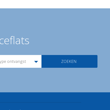
ceflats
ype ontvangst
ZOEKEN