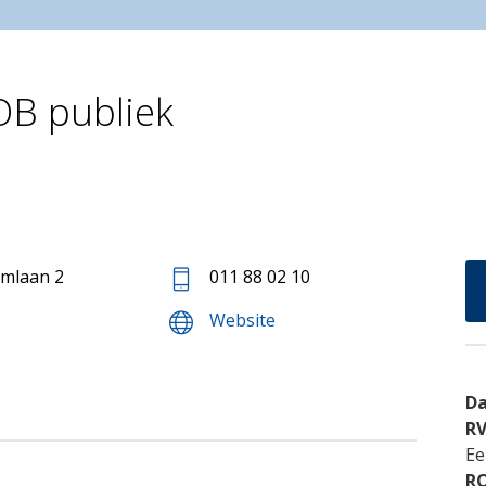
B publiek
mlaan 2
011 88 02 10
Website
Da
R
Ee
R