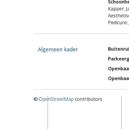
Schoonhe
Kapper: J
Aesthetisc
Pedicure: 
Algemeen kader
Buitenru
Parkeerg
Openbaar
Openbaar
+
©
−
OpenStreetMap
contributors