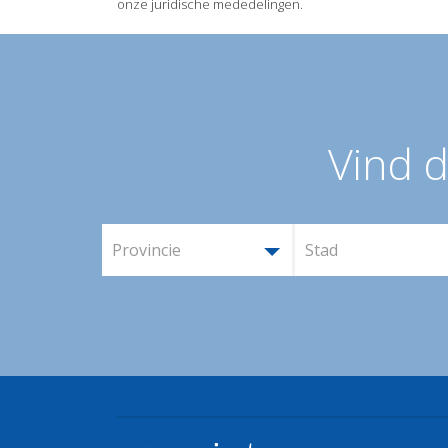
onze juridische mededelingen.
Vind d
Provincie
Stad