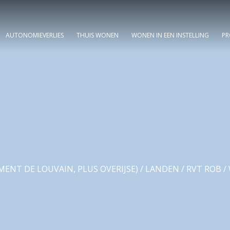
AUTONOMIEVERLIES
THUIS WONEN
WONEN IN EEN INSTELLING
PR
ENT DE LOUVAIN, PLUS OVERIJSE)
/
LANDEN
/
RVT ROB
/