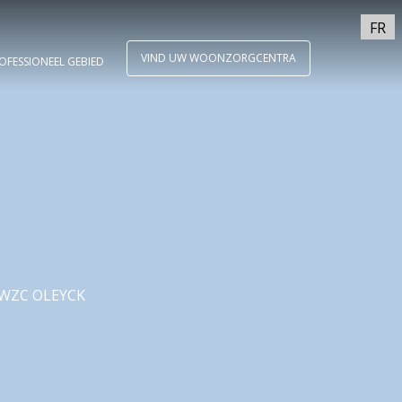
FR
VIND UW WOONZORGCENTRA
OFESSIONEEL GEBIED
 WZC OLEYCK