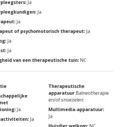
pleegsters:
Ja
rpleegkundigen:
Ja
rapeut:
Ja
apeut of psychomotorisch therapeut:
Ja
og:
Ja
st:
Ja
heid van een therapeutische tuin:
NC
tie
Therapeutische
apparatuur
Balneotherapie
chappelijke
en/of snoezelen:
 met
ioning:
Ja
Multimedia-apparatuur:
Ja
sactiviteiten:
Ja
Huisdier welkom:
NC