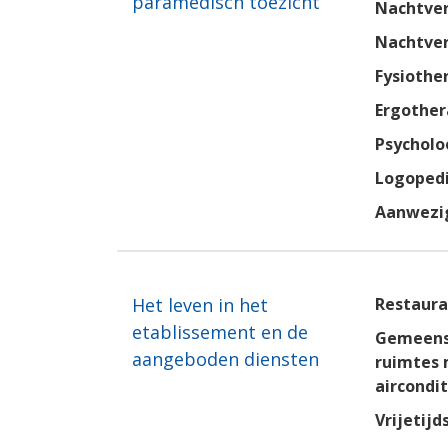
paramedisch toezicht
Nachtver
Nachtve
Fysiothe
Ergother
Psycholo
Logopedi
Aanwezig
Het leven in het
Restaura
etablissement en de
Gemeens
aangeboden diensten
ruimtes
aircondit
Vrijetijd