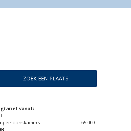
ZOEK EEN PLAATS
gtarief vanaf:
VT
npersoonskamers :
69.00 €
OB