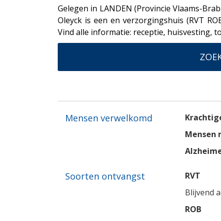
Gelegen in LANDEN (Provincie Vlaams-Braba
Oleyck is een en verzorgingshuis (RVT ROB
Vind alle informatie: receptie, huisvesting, t
ZOEK
Mensen verwelkomd
Krachtig
Mensen m
Alzheim
Soorten ontvangst
RVT
Blijvend 
ROB