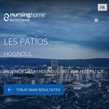
FR
LES PATIOS
HOGNOUL
PROVINCIE LIÈGE
/
HOGNOUL
/
RVT ROB
/ LES PATIOS
TERUG NAAR RESULTATEN