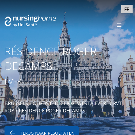
FR
RÉSIDENCE ROGER
DECAMPS
EVERE
BRUSSELS HOOFDSTEDELIJK GEWEST
/
EVERE
/
RVT
ROB
/ RÉSIDENCE ROGER DECAMPS
TERUG NAAR RESULTATEN