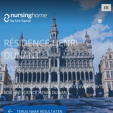
FR
RÉSIDENCE HENRI
DUNANT
EVERE
BRUSSELS HOOFDSTEDELIJK GEWEST
/
EVERE
/
RVT
ROB
/ RÉSIDENCE HENRI DUNANT
TERUG NAAR RESULTATEN