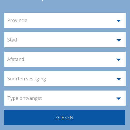
|
résident vérifié
Le 09/04/2025
|
Séjour le 09/04/2025
Provincie
Je recommande la maison surtout si la personne
est autonome
Stad
La restauration :
Le cadre de vie :
Afstand
Le respect et l'attention des
La coordination des soins :
équipes :
Soorten vestiging
L'utilisation de MyColisée :
Le confort de la chambre :
Type ontvangst
Les animations et la vie sociale :
Conciergerie :
ZOEKEN