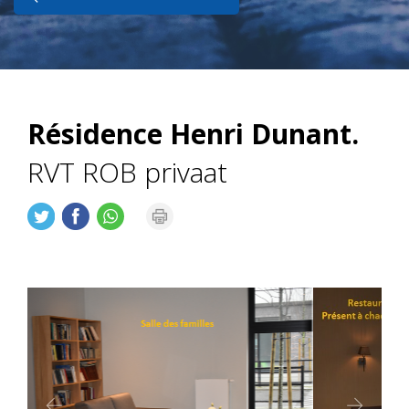
Résidence Henri Dunant.
RVT ROB privaat
vorig
als
vervol
op