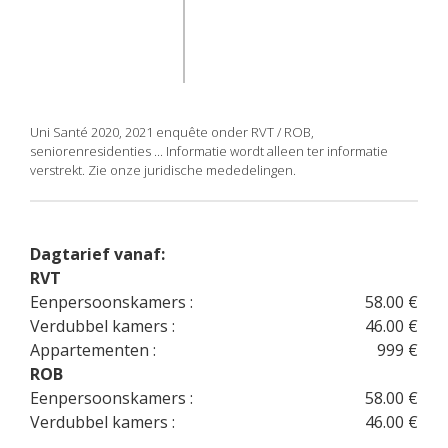
3
/5
F. L.
|
résident vérifié
F
Le 30/07/2025
|
Séjour le 30/07/2025
La restauration :
Le cadre de vie :
Uni Santé 2020, 2021 enquête onder RVT / ROB,
seniorenresidenties ... Informatie wordt alleen ter informatie
Le respect et l'attention des
La coordination des soins :
verstrekt. Zie onze juridische mededelingen.
équipes :
L'utilisation de MyColisée :
Le confort de la chambre :
Dagtarief vanaf:
RVT
Les animations et la vie sociale :
Conciergerie :
Eenpersoonskamers :
58.00 €
Verdubbel kamers :
46.00 €
Appartementen :
999 €
ROB
4
Eenpersoonskamers :
58.00 €
/5
Verdubbel kamers :
46.00 €