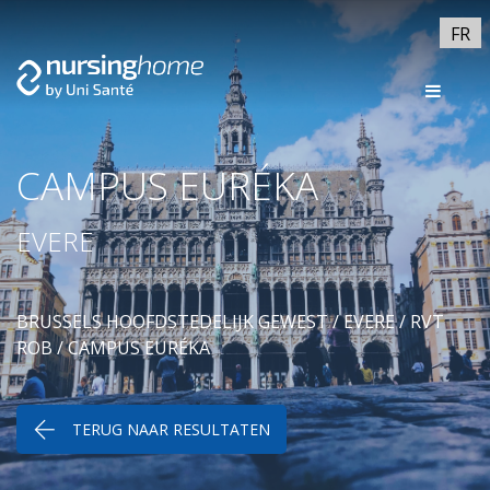
FR
CAMPUS EURÉKA
EVERE
BRUSSELS HOOFDSTEDELIJK GEWEST
/
EVERE
/
RVT
ROB
/ CAMPUS EURÉKA
TERUG NAAR RESULTATEN