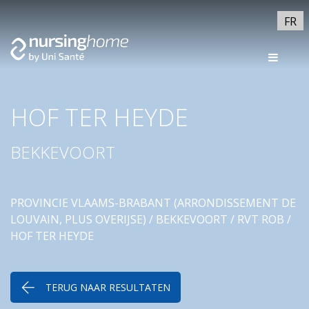
FR
HOF TER HEYDE
BEKKEVOORT
PROVINCIE VLAAMS-BRABANT (ARRONDISSEMENT DE
LOUVAIN, PLUS OVERIJSE)
/
BEKKEVOORT
/
RVT ROB
/
HOF TER HEYDE
TERUG NAAR RESULTATEN