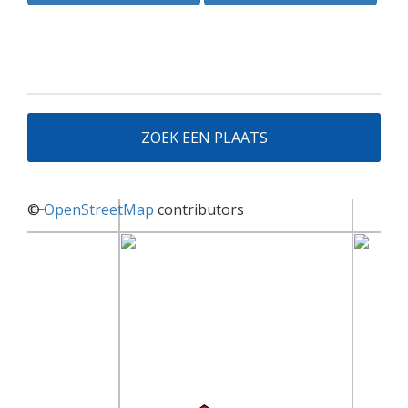
ZOEK EEN PLAATS
+
©
−
OpenStreetMap
contributors