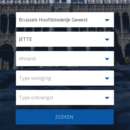
Brussels Hoofdstedelijk Gewest
JETTE
Afstand
Type vestiging
Type ontvangst
ZOEKEN