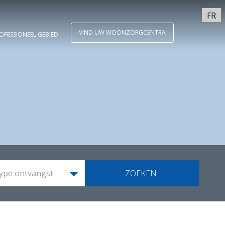
FR
VIND UW WOONZORGCENTRA
OFESSIONEEL GEBIED
ype ontvangst
ZOEKEN