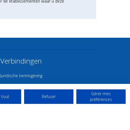
or de etablissementen waar u deze
Verbindingen
Juridische kennisgeving
Contact
Gérer mes
Gebruiksvoorwaarden
 tout
Refuser
préférences