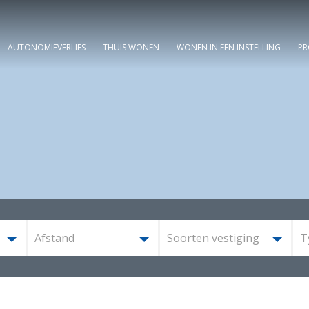
AUTONOMIEVERLIES
THUIS WONEN
WONEN IN EEN INSTELLING
PR
Afstand
Soorten vestiging
T