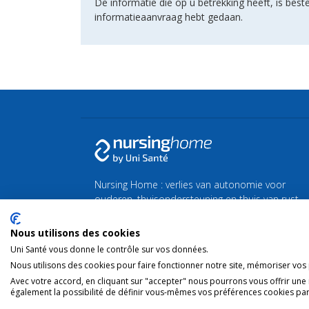
De informatie die op u betrekking heeft, is be
informatieaanvraag hebt gedaan.
Nursing Home : verlies van autonomie voor
ouderen, thuisondersteuning en thuis van rust
of zorg.
Nous utilisons des cookies
Vind al het nieuws over de zilveren economie en
Uni Santé vous donne le contrôle sur vos données.
de vergrijzing
Silvereco.fr
Nous utilisons des cookies pour faire fonctionner notre site, mémoriser vos p
Avec votre accord, en cliquant sur "accepter" nous pourrons vous offrir une
également la possibilité de définir vous-mêmes vos préférences cookies par