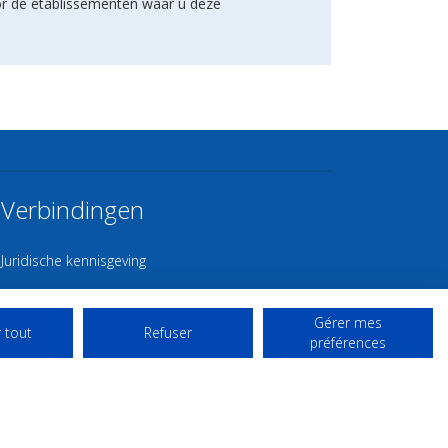
or de etablissementen waar u deze
Verbindingen
Juridische kennisgeving
Contact
Gérer mes
Gebruiksvoorwaarden
 tout
Refuser
préférences