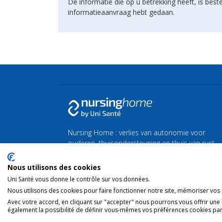
De informatie die op u betrekking heeft, is be
informatieaanvraag hebt gedaan.
Nursing Home : verlies van autonomie voor
ouderen, thuisondersteuning en thuis van rust
of zorg.
Nous utilisons des cookies
Vind al het nieuws over de zilveren economie en
Uni Santé vous donne le contrôle sur vos données.
de vergrijzing
Silvereco.fr
Nous utilisons des cookies pour faire fonctionner notre site, mémoriser vos p
Avec votre accord, en cliquant sur "accepter" nous pourrons vous offrir une
également la possibilité de définir vous-mêmes vos préférences cookies par