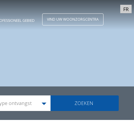
FR
VIND UW WOONZORGCENTRA
OFESSIONEEL GEBIED
ype ontvangst
ZOEKEN