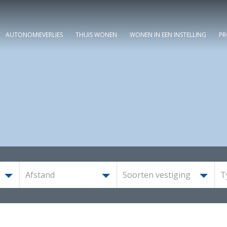
AUTONOMIEVERLIES
THUIS WONEN
WONEN IN EEN INSTELLING
PR
Afstand
Soorten vestiging
T