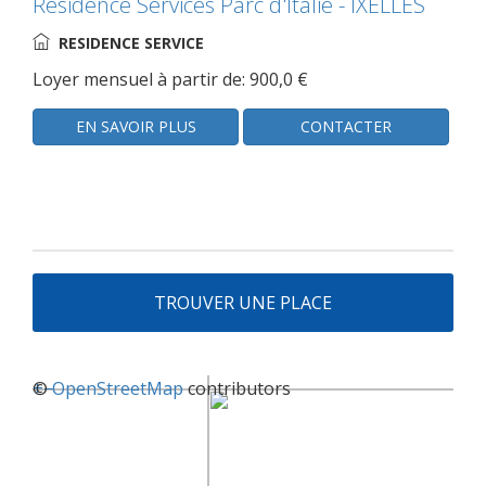
Résidence Services Parc d'Italie - IXELLES
RESIDENCE SERVICE
Loyer mensuel à partir de: 900,0 €
EN SAVOIR PLUS
CONTACTER
TROUVER UNE PLACE
+
©
−
OpenStreetMap
contributors