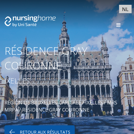
NL
RÉSIDENCE GRAY
COURONNE
IXELLES
RÉGION DE BRUXELLES-CAPITALE
/
IXELLES
/
MRS
MRPA
/ RÉSIDENCE GRAY COURONNE
RETOUR AUX RÉSULTATS