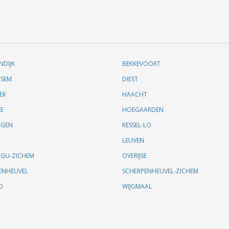
NDIJK
BEKKEVOORT
SEM
DIEST
EK
HAACHT
EE
HOEGAARDEN
RGEN
KESSEL-LO
N
LEUVEN
GU-ZICHEM
OVERIJSE
ENHEUVEL
SCHERPENHEUVEL-ZICHEM
O
WIJGMAAL