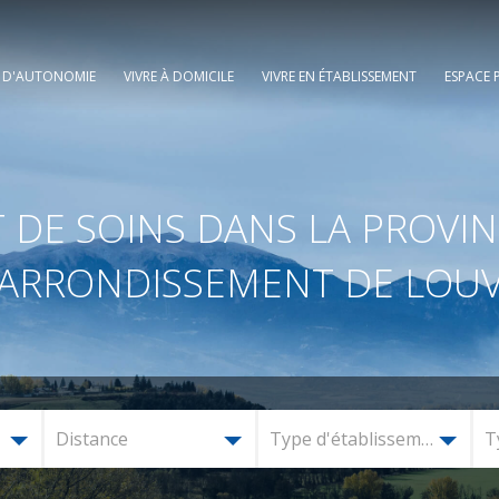
E D'AUTONOMIE
VIVRE À DOMICILE
VIVRE EN ÉTABLISSEMENT
ESPACE 
 DE SOINS DANS LA PROVIN
ARRONDISSEMENT DE LOUVAI
 de Louvain, plus Overijse)
Distance
Type d'établissement
T