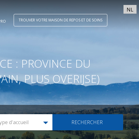
NL
TROUVER VOTRE MAISON DE REPOS ET DE SOINS
PRO
CE : PROVINCE DU
N, PLUS OVERIJSE)
ype d'accueil
RECHERCHER