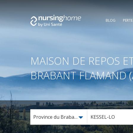
BLOG
PERT
MAISON DE REPOS ET
BRABANT FLAMAND (
Province du Brabant flamand (arrondissement
KESSEL-LO