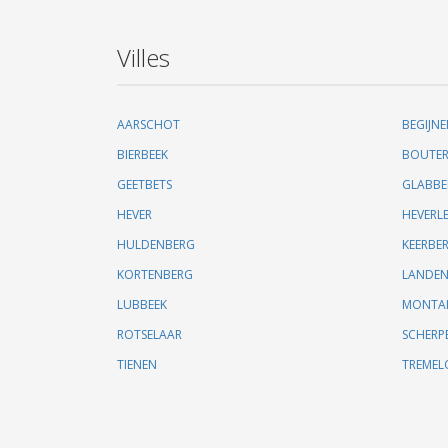
Villes
AARSCHOT
BEGIJNE
BIERBEEK
BOUTER
GEETBETS
GLABBE
HEVER
HEVERL
HULDENBERG
KEERBE
KORTENBERG
LANDE
LUBBEEK
MONTAI
ROTSELAAR
SCHERP
TIENEN
TREMEL