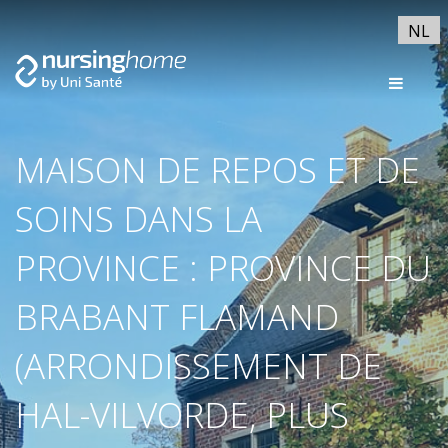
NL
MAISON DE REPOS ET DE
SOINS DANS LA
PROVINCE : PROVINCE DU
BRABANT FLAMAND
(ARRONDISSEMENT DE
HAL-VILVORDE, PLUS