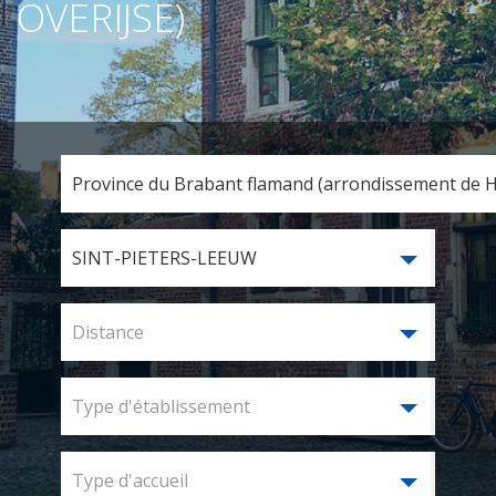
OVERIJSE)
Province du Brabant flamand (arrondissement de Ha
SINT-PIETERS-LEEUW
Distance
Type d'établissement
Type d'accueil