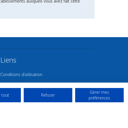
tablissements auxquels vous avez fait cette
Liens
Conditions d’utilisation
Contact NL
Gérer mes
Copyright
 tout
Refuser
préférences
Mentions Légales