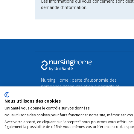
Les informations qui vous concernent sont dest
demande d'information.
Nursing Home : perte d'autonomie des
personnes âgées, maintien à domicile et
maison de Repos et de Soins.
Nous utilisons des cookies
Retrouvez toutes les actualités de la Silver
Uni Santé vous donne le contrôle sur vos données.
économie et du bien-vieillir sur
Silvereco.fr
Nous utilisons des cookies pour faire fonctionner notre site, mémoriser vos p
Avec votre accord, en cliquant sur "accepter" nous pourrons vous offrir une
également la possibilité de définir vous-mêmes vos préférences cookies par